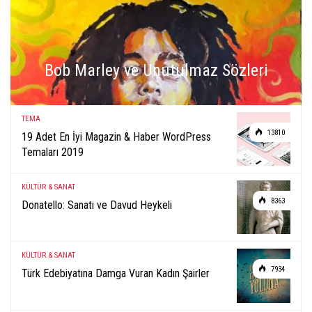
Bob Marley ve Unutulmaz Sözleri
TEMA
13810
19 Adet En İyi Magazin & Haber WordPress
Temaları 2019
KÜLTÜR & SANAT
8363
Donatello: Sanatı ve Davud Heykeli
KÜLTÜR & SANAT
7934
Türk Edebiyatına Damga Vuran Kadın Şairler