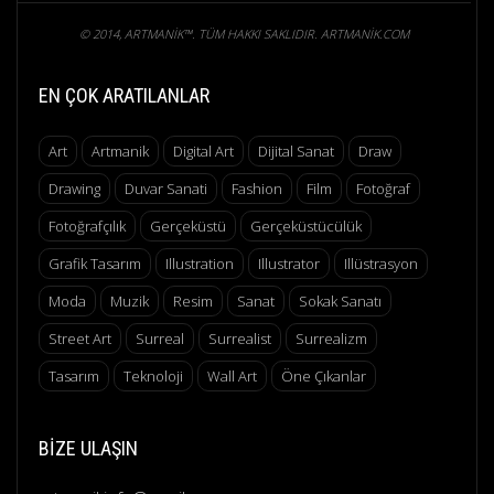
© 2014, ARTMANIK™. TÜM HAKKI SAKLIDIR. ARTMANIK.COM
EN ÇOK ARATILANLAR
Art
Artmanik
Digital Art
Dijital Sanat
Draw
Drawing
Duvar Sanati
Fashion
Film
Fotoğraf
Fotoğrafçılık
Gerçeküstü
Gerçeküstücülük
Grafik Tasarım
Illustration
Illustrator
Illüstrasyon
Moda
Muzik
Resim
Sanat
Sokak Sanatı
Street Art
Surreal
Surrealist
Surrealizm
Tasarım
Teknoloji
Wall Art
Öne Çıkanlar
BIZE ULAŞIN