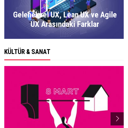
Geleneksel UX, Lean UX ve Agile
UX Arasındaki Farklar
KÜLTÜR & SANAT
n