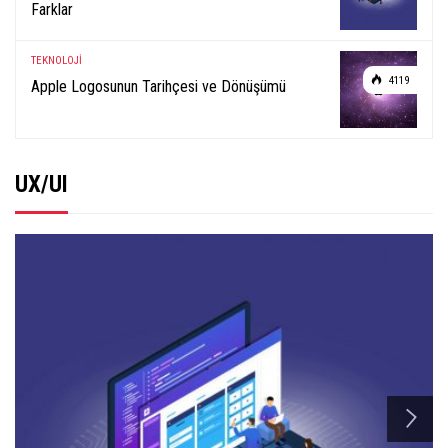
Farklar
TEKNOLOJİ
4119
Apple Logosunun Tarihçesi ve Dönüşümü
UX/UI
n