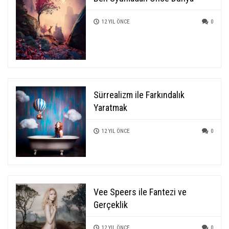
12 YIL ÖNCE
0
Sürrealizm ile Farkındalık
Yaratmak
12 YIL ÖNCE
0
Vee Speers ile Fantezi ve
Gerçeklik
12 YIL ÖNCE
0