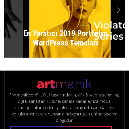
n
En Yaratıcı 2019 Portfolyo
WordPress Temaları
"Artmanik.com" UX/UI tasarımdan, grafik & web tasarımına,
dijital sanattan kültür & sanata kadar ayrıca moda,
teknoloji, kullanıcı deneyimleri ve arayüz tasarımları gibi
konulara yer veren, dünyanın nabzını tutan online tasarım
bloğudur.