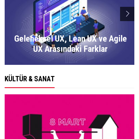
n
Geleneksel UX, Lean UX ve Agile
UX Arasındaki Farklar
KÜLTÜR & SANAT