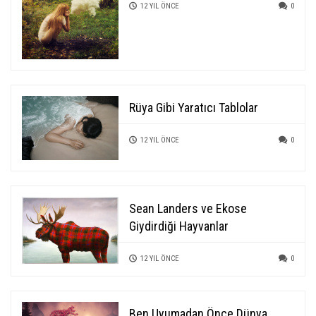
12 YIL ÖNCE
0
Rüya Gibi Yaratıcı Tablolar
12 YIL ÖNCE
0
Sean Landers ve Ekose
Giydirdiği Hayvanlar
12 YIL ÖNCE
0
Ben Uyumadan Önce Dünya