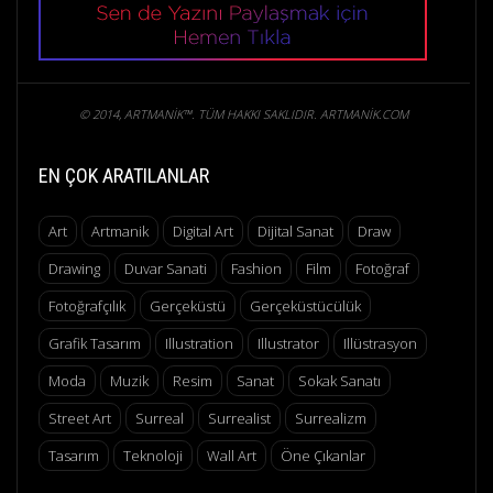
© 2014, ARTMANIK™. TÜM HAKKI SAKLIDIR. ARTMANIK.COM
EN ÇOK ARATILANLAR
Art
Artmanik
Digital Art
Dijital Sanat
Draw
Drawing
Duvar Sanati
Fashion
Film
Fotoğraf
Fotoğrafçılık
Gerçeküstü
Gerçeküstücülük
Grafik Tasarım
Illustration
Illustrator
Illüstrasyon
Moda
Muzik
Resim
Sanat
Sokak Sanatı
Street Art
Surreal
Surrealist
Surrealizm
Tasarım
Teknoloji
Wall Art
Öne Çıkanlar