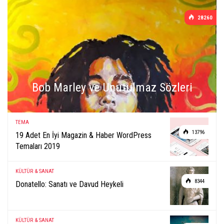
28260
Bob Marley ve Unutulmaz Sözleri
TEMA
13796
19 Adet En İyi Magazin & Haber WordPress
Temaları 2019
KÜLTÜR & SANAT
8344
Donatello: Sanatı ve Davud Heykeli
KÜLTÜR & SANAT