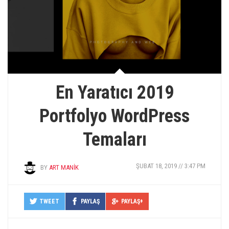
En Yaratıcı 2019
Portfolyo WordPress
Temaları
ŞUBAT 18, 2019 // 3:47 PM
BY
ART MANIK
TWEET
PAYLAŞ
PAYLAŞ+