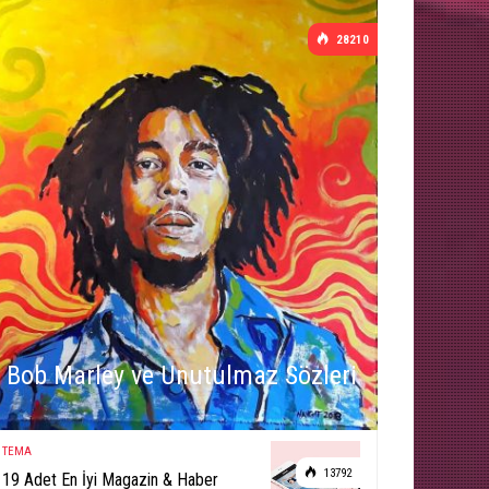
28210
Bob Marley ve Unutulmaz Sözleri
TEMA
13792
19 Adet En İyi Magazin & Haber