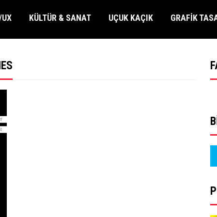
/UX
KÜLTÜR & SANAT
UÇUK KAÇIK
GRAFİK TAS
MES
F
B
P