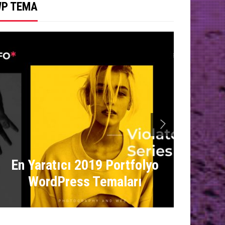
P TEMA
next
19 A
En Yaratıcı 2019 Portfolyo
Haber
WordPress Temaları