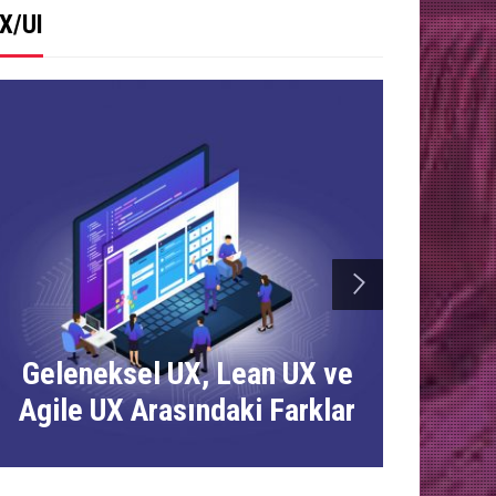
X/UI
next
Geleneksel UX, Lean UX ve
Arayüz
Agile UX Arasındaki Farklar