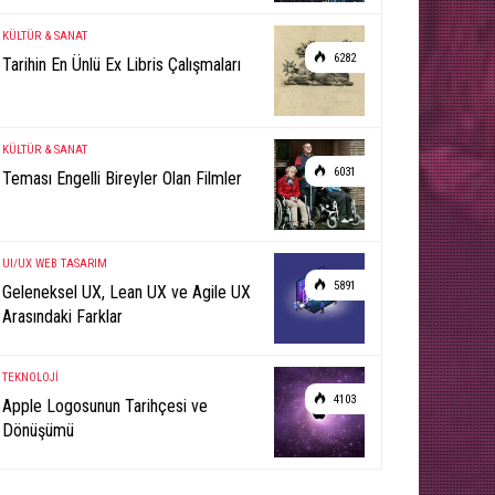
KÜLTÜR & SANAT
6282
Tarihin En Ünlü Ex Libris Çalışmaları
KÜLTÜR & SANAT
6031
Teması Engelli Bireyler Olan Filmler
UI/UX
WEB TASARIM
5891
Geleneksel UX, Lean UX ve Agile UX
Arasındaki Farklar
TEKNOLOJİ
4103
Apple Logosunun Tarihçesi ve
Dönüşümü