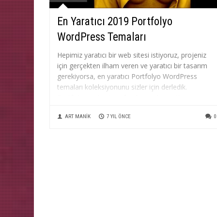
En Yaratıcı 2019 Portfolyo
WordPress Temaları
Hepimiz yaratıcı bir web sitesi istiyoruz, projeniz
için gerçekten ilham veren ve yaratıcı bir tasarım
gerekiyorsa, en yaratıcı Portfolyo WordPress
temaları koleksiyonunu sizler için derledik.
Portfolyo web sitesi, freelancer hizmetlerinizi
tanıtmak için bir site ya da dijital ajansınız için bir
ART MANIK
7 YIL ÖNCE
0
şirket sitesi arıyorsanız bu temalar tam size göre....