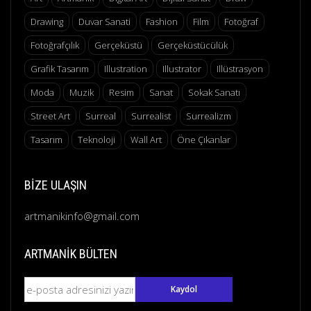
Drawing
Duvar Sanati
Fashion
Film
Fotoğraf
Fotoğrafçılık
Gerçeküstü
Gerçeküstücülük
Grafik Tasarım
Illustration
Illustrator
Illüstrasyon
Moda
Muzik
Resim
Sanat
Sokak Sanatı
Street Art
Surreal
Surrealist
Surrealizm
Tasarım
Teknoloji
Wall Art
Öne Çıkanlar
BIZE ULAŞIN
artmanikinfo@gmail.com
ARTMANIK BÜLTEN