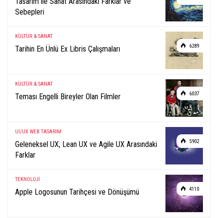
Tasarım ile Sanat Arasındaki Farklar ve
Sebepleri
KÜLTÜR & SANAT
6289
Tarihin En Ünlü Ex Libris Çalışmaları
KÜLTÜR & SANAT
6037
Teması Engelli Bireyler Olan Filmler
UI/UX
WEB TASARIM
5902
Geleneksel UX, Lean UX ve Agile UX Arasındaki
Farklar
TEKNOLOJİ
4110
Apple Logosunun Tarihçesi ve Dönüşümü