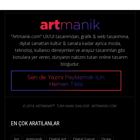
"Artmanik.com" UX/UI tasarımdan, grafik & web tasarımına,
dijital sanattan kültür & sanata kadar ayrıca moda,
teknoloji, kullanıcı deneyimleri ve arayüz tasarımları gibi
konulara yer veren, dünyanın nabzını tutan online tasarım
bloğudur.
© 2014, ARTMANIK™. TÜM HAKKI SAKLIDIR. ARTMANIK.COM
EN ÇOK ARATILANLAR
Art
Artmanik
Digital Art
Dijital Sanat
Draw