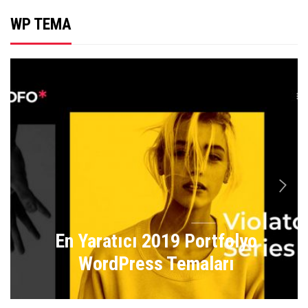
WP TEMA
n
En Yaratıcı 2019 Portfolyo
WordPress Temaları