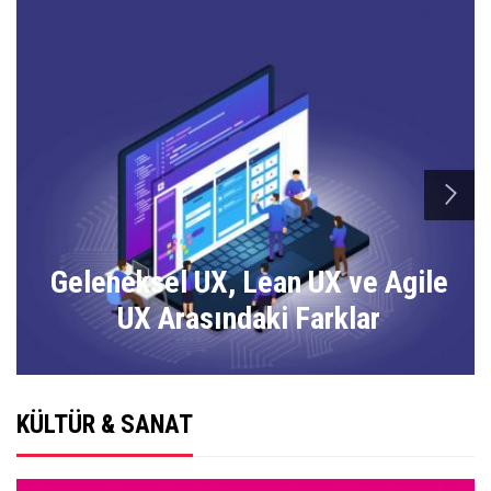
n
Geleneksel UX, Lean UX ve Agile
UX Arasındaki Farklar
KÜLTÜR & SANAT