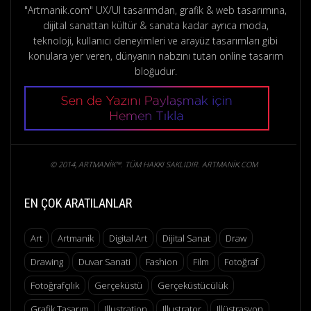
"Artmanik.com" UX/UI tasarımdan, grafik & web tasarımına,
dijital sanattan kültür & sanata kadar ayrıca moda,
teknoloji, kullanıcı deneyimleri ve arayüz tasarımları gibi
konulara yer veren, dünyanın nabzını tutan online tasarım
bloğudur.
© 2014, ARTMANIK™. TÜM HAKKI SAKLIDIR. ARTMANIK.COM
EN ÇOK ARATILANLAR
Art
Artmanik
Digital Art
Dijital Sanat
Draw
Drawing
Duvar Sanati
Fashion
Film
Fotoğraf
Fotoğrafçılık
Gerçeküstü
Gerçeküstücülük
Grafik Tasarım
Illustration
Illustrator
Illüstrasyon