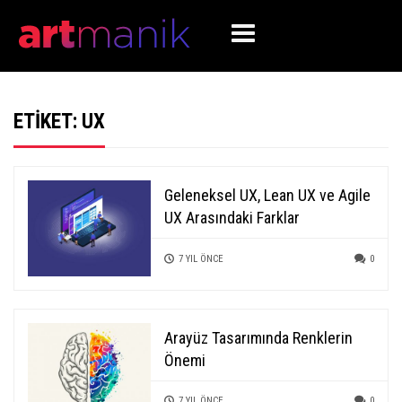
ETIKET:
UX
Geleneksel UX, Lean UX ve Agile
UX Arasındaki Farklar
7 YIL ÖNCE
0
Arayüz Tasarımında Renklerin
Önemi
7 YIL ÖNCE
0