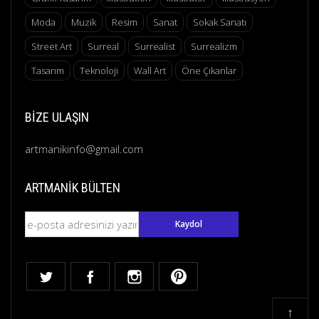
Moda
Muzik
Resim
Sanat
Sokak Sanatı
Street Art
Surreal
Surrealist
Surrealizm
Tasarım
Teknoloji
Wall Art
Öne Çıkanlar
BIZE ULAŞIN
artmanikinfo@gmail.com
ARTMANIK BÜLTEN
↑