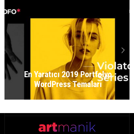
n
En Yaratıcı 2019 Portfolyo
WordPress Temaları