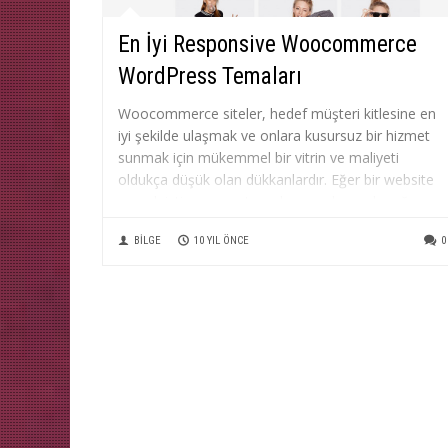
En İyi Responsive Woocommerce
WordPress Temaları
Woocommerce siteler, hedef müşteri kitlesine en
iyi şekilde ulaşmak ve onlara kusursuz bir hizmet
sunmak için mükemmel bir vitrin ve maliyeti
oldukça düşük olan dükkanlardır. Eğer bir website
açmak istiyorsanız, tam donanımlı sanal mağaza
olarak oluşturabilir ve tanıtımın çok daha ötesine
BILGE
10 YIL ÖNCE
0
geçebilirsiniz. Sizler için listelediğimiz
woocommerce wordpress temaları...