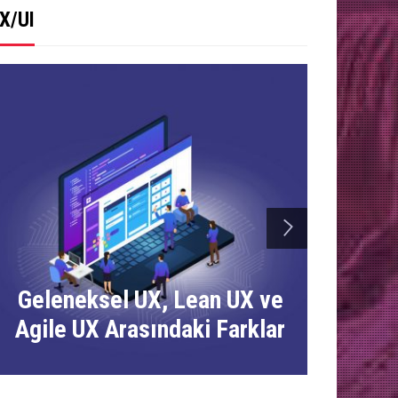
X/UI
next
Geleneksel UX, Lean UX ve
Arayüz
Agile UX Arasındaki Farklar