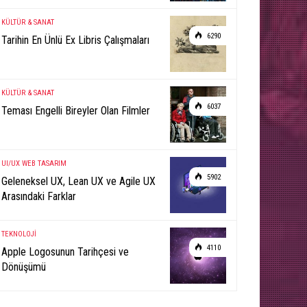
KÜLTÜR & SANAT
6290
Tarihin En Ünlü Ex Libris Çalışmaları
KÜLTÜR & SANAT
6037
Teması Engelli Bireyler Olan Filmler
UI/UX
WEB TASARIM
5902
Geleneksel UX, Lean UX ve Agile UX
Arasındaki Farklar
TEKNOLOJİ
4110
Apple Logosunun Tarihçesi ve
Dönüşümü