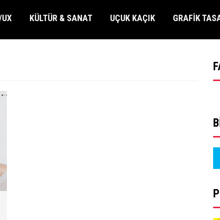
/UX
KÜLTÜR & SANAT
UÇUK KAÇIK
GRAFİK TAS
F
B
P