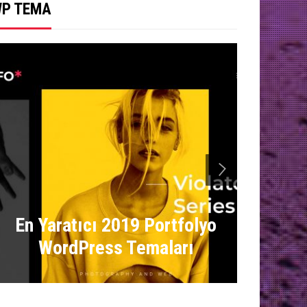
P TEMA
next
19 A
En Yaratıcı 2019 Portfolyo
Haber
WordPress Temaları