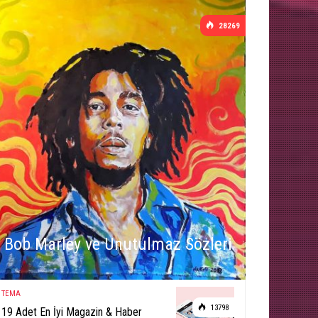
28269
Bob Marley ve Unutulmaz Sözleri
TEMA
13798
19 Adet En İyi Magazin & Haber