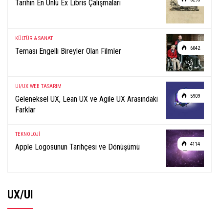
Tarihin En Ünlü Ex Libris Çalışmaları
KÜLTÜR & SANAT
6042
Teması Engelli Bireyler Olan Filmler
UI/UX
WEB TASARIM
5909
Geleneksel UX, Lean UX ve Agile UX Arasındaki
Farklar
TEKNOLOJİ
4114
Apple Logosunun Tarihçesi ve Dönüşümü
UX/UI