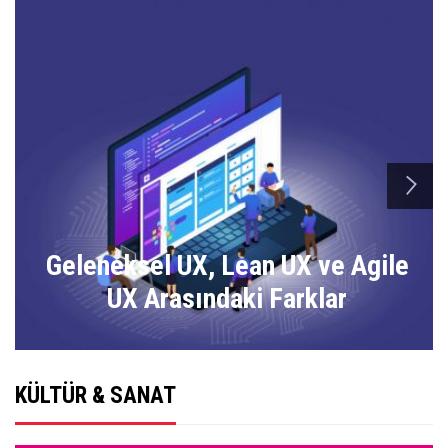
n
Geleneksel UX, Lean UX ve Agile
UX Arasındaki Farklar
KÜLTÜR & SANAT