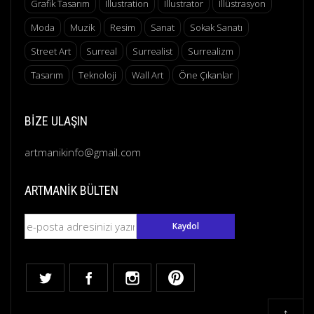
Grafik Tasarım
Illustration
Illustrator
Illüstrasyon
Moda
Muzik
Resim
Sanat
Sokak Sanatı
Street Art
Surreal
Surrealist
Surrealizm
Tasarım
Teknoloji
Wall Art
Öne Çıkanlar
BIZE ULAŞIN
artmanikinfo@gmail.com
ARTMANIK BÜLTEN
↑