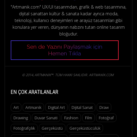
"Artmanik.com" UX/UI tasarımdan, grafik & web tasarımına,
dijital sanattan kültür & sanata kadar ayrıca moda,
teknoloji, kullanıcı deneyimleri ve arayüz tasarımları gibi
konulara yer veren, dünyanın nabzını tutan online tasarım
bloğudur.
© 2014, ARTMANIK™. TÜM HAKKI SAKLIDIR. ARTMANIK.COM
EN ÇOK ARATILANLAR
Art
Artmanik
Digital Art
Dijital Sanat
Draw
Drawing
Duvar Sanati
Fashion
Film
Fotoğraf
Fotoğrafçılık
Gerçeküstü
Gerçeküstücülük