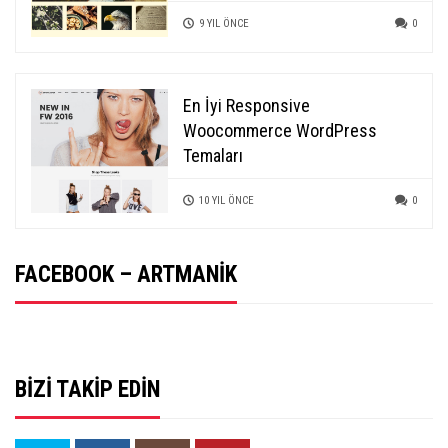
9 YIL ÖNCE
0
En İyi Responsive
Woocommerce WordPress
Temaları
10 YIL ÖNCE
0
FACEBOOK – ARTMANIK
BIZI TAKIP EDIN