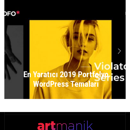
n
En Yaratıcı 2019 Portfolyo
WordPress Temaları