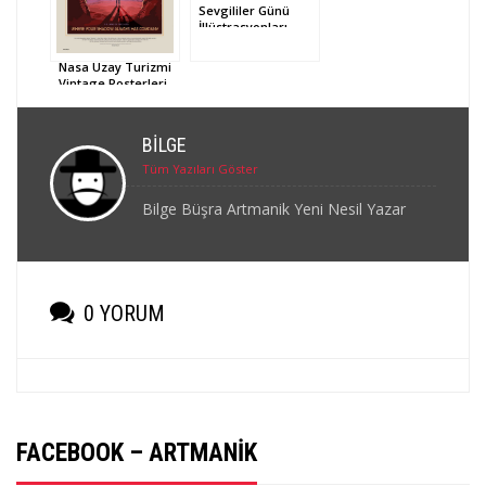
Sevgililer Günü
İllüstrasyonları
Nasa Uzay Turizmi
Vintage Posterleri
BILGE
Tüm Yazıları Göster
Bilge Büşra Artmanik Yeni Nesil Yazar
0 YORUM
FACEBOOK – ARTMANIK