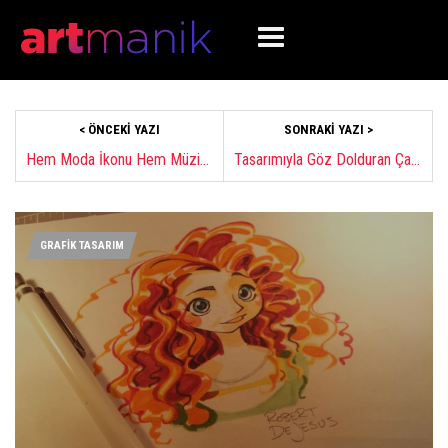
< ÖNCEKI YAZI
SONRAKI YAZI >
Hem Moda İkonu Hem Müzisyen Lady Gaga
Tasarımıyla Göz Dolduran Çarpıcı Bisikletler
GRAFİK TASARIM