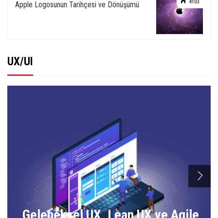
4103
Apple Logosunun Tarihçesi ve Dönüşümü
UX/UI
n
Geleneksel UX, Lean UX ve Agile