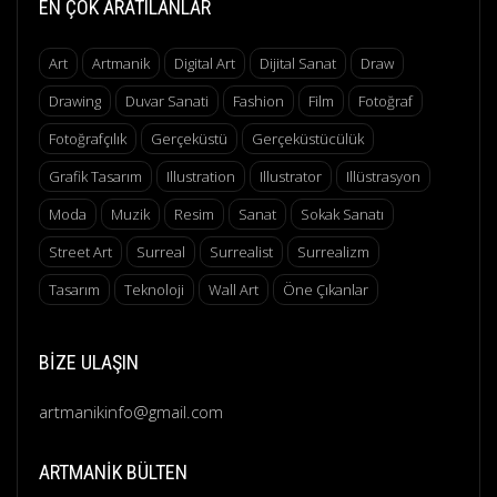
EN ÇOK ARATILANLAR
Art
Artmanik
Digital Art
Dijital Sanat
Draw
Drawing
Duvar Sanati
Fashion
Film
Fotoğraf
Fotoğrafçılık
Gerçeküstü
Gerçeküstücülük
Grafik Tasarım
Illustration
Illustrator
Illüstrasyon
Moda
Muzik
Resim
Sanat
Sokak Sanatı
Street Art
Surreal
Surrealist
Surrealizm
Tasarım
Teknoloji
Wall Art
Öne Çıkanlar
BIZE ULAŞIN
artmanikinfo@gmail.com
ARTMANIK BÜLTEN