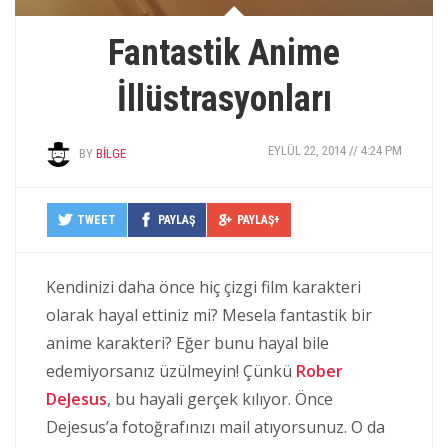
Fantastik Anime
İllüstrasyonları
EYLÜL 22, 2014 // 4:24 PM
BY
BILGE
TWEET
PAYLAŞ
PAYLAŞ+
Kendinizi daha önce hiç çizgi film karakteri
olarak hayal ettiniz mi? Mesela fantastik bir
anime karakteri? Eğer bunu hayal bile
edemiyorsanız üzülmeyin! Çünkü
Rober
DeJesus
, bu hayali gerçek kılıyor. Önce
Dejesus’a fotoğrafınızı mail atıyorsunuz. O da