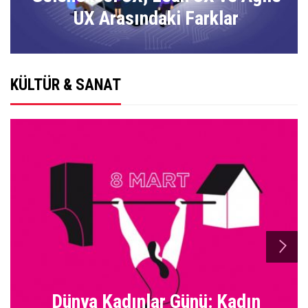
UX Arasındaki Farklar
KÜLTÜR & SANAT
n
Dünya Kadınlar Günü: Kadın