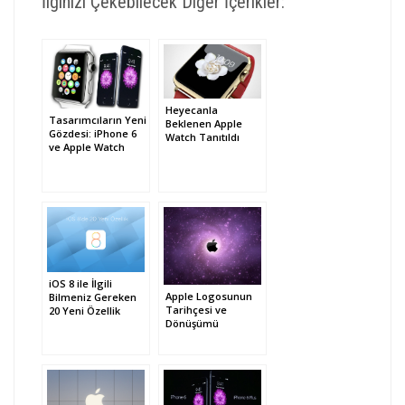
İlginizi Çekebilecek Diğer İçerikler:
Heyecanla
Tasarımcıların Yeni
Beklenen Apple
Gözdesi: iPhone 6
Watch Tanıtıldı
ve Apple Watch
iOS 8 ile İlgili
Apple Logosunun
Bilmeniz Gereken
Tarihçesi ve
20 Yeni Özellik
Dönüşümü