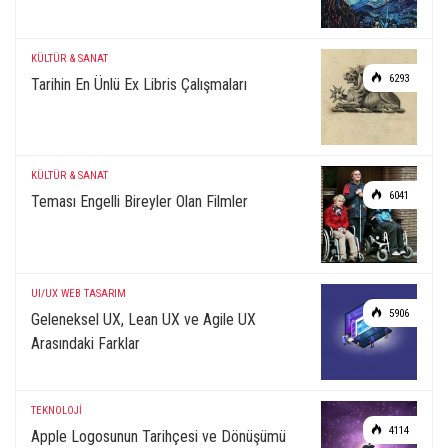
KÜLTÜR & SANAT
6293
Tarihin En Ünlü Ex Libris Çalışmaları
KÜLTÜR & SANAT
6041
Teması Engelli Bireyler Olan Filmler
UI/UX
WEB TASARIM
5906
Geleneksel UX, Lean UX ve Agile UX
Arasındaki Farklar
TEKNOLOJİ
4114
Apple Logosunun Tarihçesi ve Dönüşümü