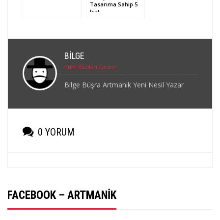
Tasarıma Sahip 5
İcat
BILGE
Tüm Yazıları Göster
Bilge Büşra Artmanik Yeni Nesil Yazar
0 YORUM
FACEBOOK – ARTMANIK