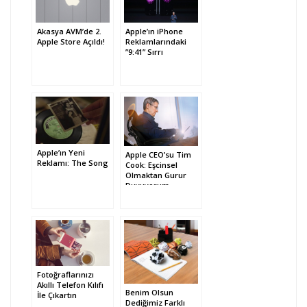
Akasya AVM’de 2.
Apple’ın iPhone
Apple Store Açıldı!
Reklamlarındaki
”9:41” Sırrı
Apple’ın Yeni
Apple CEO’su Tim
Reklamı: The Song
Cook: Eşcinsel
Olmaktan Gurur
Duyuyorum
Fotoğraflarınızı
Akıllı Telefon Kılıfı
Benim Olsun
İle Çıkartın
Dediğimiz Farklı