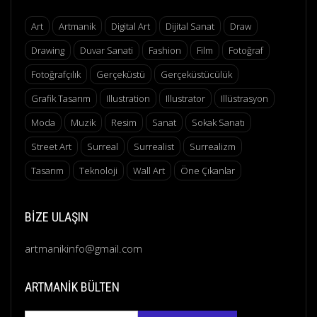
Art
Artmanik
Digital Art
Dijital Sanat
Draw
Drawing
Duvar Sanati
Fashion
Film
Fotoğraf
Fotoğrafçılık
Gerçeküstü
Gerçeküstücülük
Grafik Tasarım
Illustration
Illustrator
Illüstrasyon
Moda
Muzik
Resim
Sanat
Sokak Sanatı
Street Art
Surreal
Surrealist
Surrealizm
Tasarım
Teknoloji
Wall Art
Öne Çıkanlar
BIZE ULAŞIN
artmanikinfo@gmail.com
ARTMANIK BÜLTEN