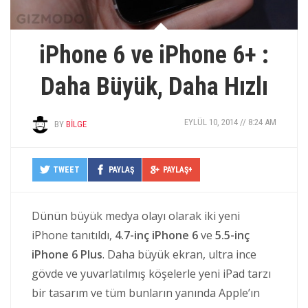
iPhone 6 ve iPhone 6+ :
Daha Büyük, Daha Hızlı
EYLÜL 10, 2014 // 8:24 AM
BY
BILGE
TWEET
PAYLAŞ
PAYLAŞ+
Dünün büyük medya olayı olarak iki yeni
iPhone tanıtıldı,
4.7-inç iPhone 6
ve
5.5-inç
iPhone 6 Plus
. Daha büyük ekran, ultra ince
gövde ve yuvarlatılmış köşelerle yeni iPad tarzı
bir tasarım ve tüm bunların yanında Apple’ın