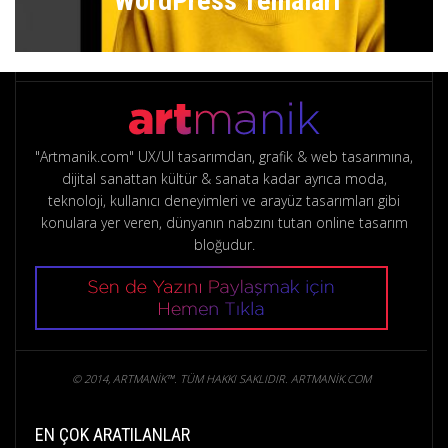
WordPress Temaları
"Artmanik.com" UX/UI tasarımdan, grafik & web tasarımına,
dijital sanattan kültür & sanata kadar ayrıca moda,
teknoloji, kullanıcı deneyimleri ve arayüz tasarımları gibi
konulara yer veren, dünyanın nabzını tutan online tasarım
bloğudur.
© 2014, ARTMANIK™. TÜM HAKKI SAKLIDIR. ARTMANIK.COM
EN ÇOK ARATILANLAR