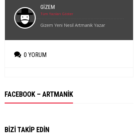
GIZEM
Tüm Yazıları Göster
Gizem Yeni Nesil Artmanik Yazar
0 YORUM
FACEBOOK – ARTMANIK
BIZI TAKIP EDIN