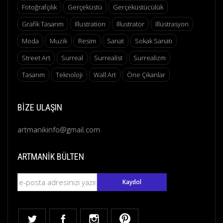
Fotoğrafçılık
Gerçeküstü
Gerçeküstücülük
Grafik Tasarım
Illustration
Illustrator
Illüstrasyon
Moda
Muzik
Resim
Sanat
Sokak Sanatı
Street Art
Surreal
Surrealist
Surrealizm
Tasarım
Teknoloji
Wall Art
Öne Çıkanlar
BIZE ULAŞIN
artmanikinfo@gmail.com
ARTMANIK BÜLTEN