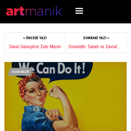
< ÖNCEKI YAZI
SONRAKI YAZI >
Sanat Güneşimiz Zeki Müren
Donatello: Sanatı ve Davud Heykeli
UÇUK KAÇIK