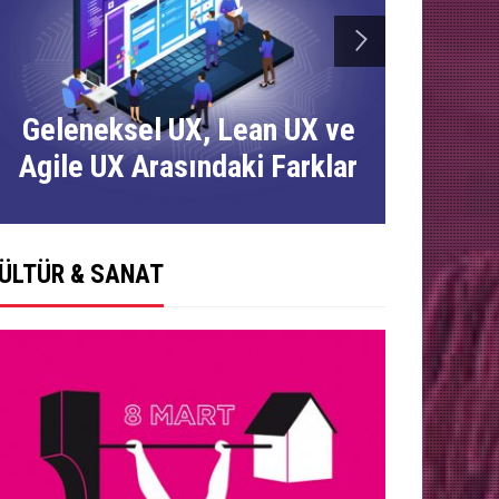
next
Geleneksel UX, Lean UX ve
Arayüz
Agile UX Arasındaki Farklar
ÜLTÜR & SANAT