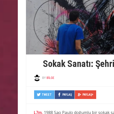
Sokak Sanatı: Şehri
BY
BILGE
TWEET
PAYLAŞ
PAYLAŞ+
L7m,
1988 Sao Paulo doğumlu bir sokak sa