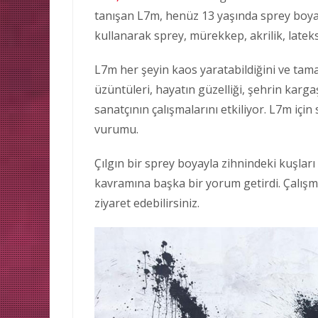
tanışan L7m, henüz 13 yaşında sprey boyayı 
kullanarak sprey, mürekkep, akrilik, lateks 
L7m her şeyin kaos yaratabildiğini ve tam
üzüntüleri, hayatın güzelliği, şehrin karga
sanatçının çalışmalarını etkiliyor. L7m içi
vurumu.
Çılgın bir sprey boyayla zihnindeki kuşla
kavramına başka bir yorum getirdi. Çalış
ziyaret edebilirsiniz.