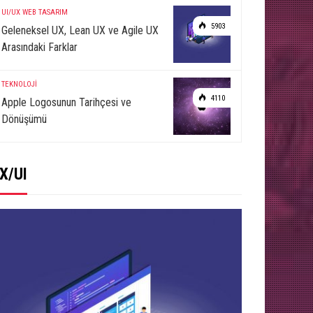
UI/UX
WEB TASARIM
5903
Geleneksel UX, Lean UX ve Agile UX
Arasındaki Farklar
TEKNOLOJİ
4110
Apple Logosunun Tarihçesi ve
Dönüşümü
X/UI