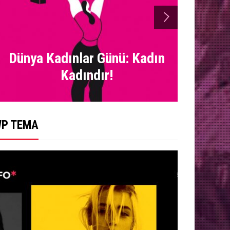
next
Dünya Kadınlar Günü: Kadın
Femi
Kadındır!
İs
P TEMA