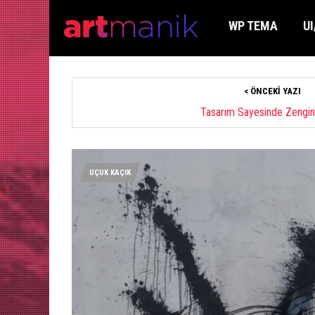
WP TEMA
UI
< ÖNCEKI YAZI
Tasarım Sayesinde Zengi
UÇUK KAÇIK