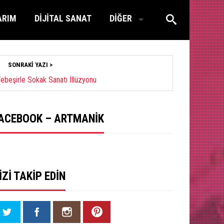
ARIM
DİJİTAL SANAT
DİĞER
SONRAKI YAZI >
beşirle Sokak Sanatı İllüzyonu
ACEBOOK – ARTMANIK
IZI TAKIP EDIN