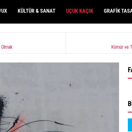
/UX
KÜLTÜR & SANAT
UÇUK KAÇIK
GRAFİK TAS
n Olmak
Kömür ve Te
F
B