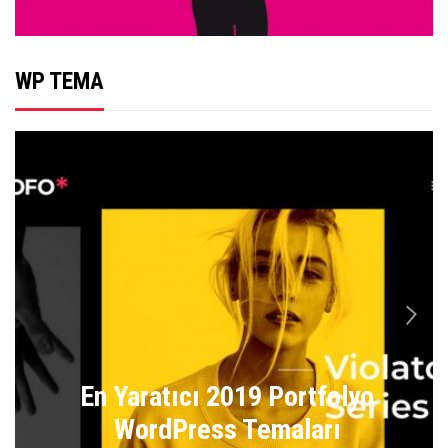
WP TEMA
n
En Yaratıcı 2019 Portfolyo
WordPress Temaları