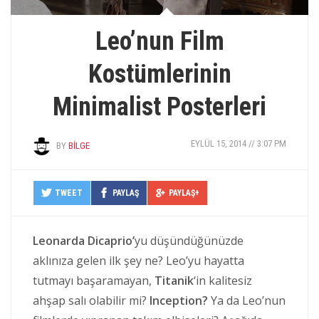
Leo’nun Film
Kostümlerinin
Minimalist Posterleri
EYLÜL 15, 2014 // 3:07 PM
BY
BILGE
TWEET
PAYLAŞ
PAYLAŞ+
Leonarda Dicaprio’
yu düşündüğünüzde
aklınıza gelen ilk şey ne? Leo’yu hayatta
tutmayı başaramayan,
Titanik
‘in kalitesiz
ahşap salı olabilir mi?
Inception?
Ya da Leo’nun