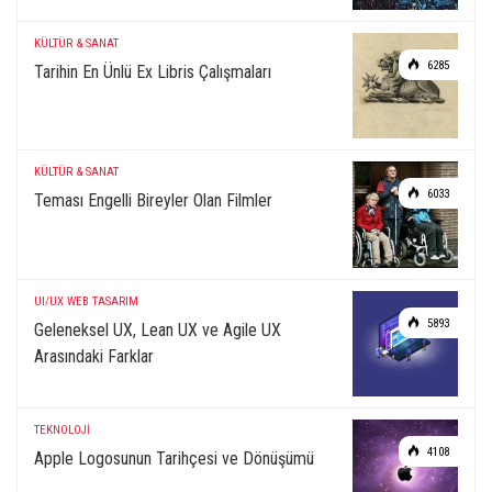
KÜLTÜR & SANAT
6285
Tarihin En Ünlü Ex Libris Çalışmaları
KÜLTÜR & SANAT
6033
Teması Engelli Bireyler Olan Filmler
UI/UX
WEB TASARIM
5893
Geleneksel UX, Lean UX ve Agile UX
Arasındaki Farklar
TEKNOLOJİ
4108
Apple Logosunun Tarihçesi ve Dönüşümü