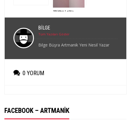
Neden
Müthiş Lolita
Kapakları
BILGE
Tüm Yazıları Göster
Bilge Büşra Artmanik Yeni Nesil Yazar
0 YORUM
FACEBOOK – ARTMANIK