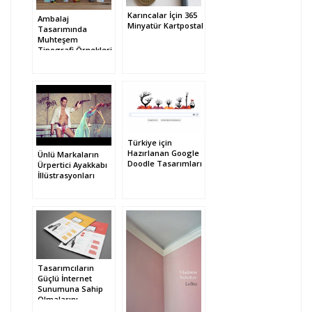
Karıncalar İçin 365
Ambalaj
Minyatür Kartpostal
Tasarımında
Muhteşem
Tipografi Örnekleri
Türkiye için
Hazırlanan Google
Ünlü Markaların
Doodle Tasarımları
Ürpertici Ayakkabı
İllüstrasyonları
Tasarımcıların
Güçlü İnternet
Sunumuna Sahip
Olmalarını
Gerektiren 10