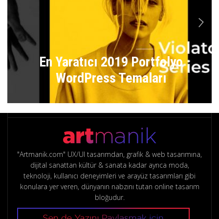
n
En Yaratıcı 2019 Portfolyo
WordPress Temaları
"Artmanik.com" UX/UI tasarımdan, grafik & web tasarımına,
dijital sanattan kültür & sanata kadar ayrıca moda,
teknoloji, kullanıcı deneyimleri ve arayüz tasarımları gibi
konulara yer veren, dünyanın nabzını tutan online tasarım
bloğudur.