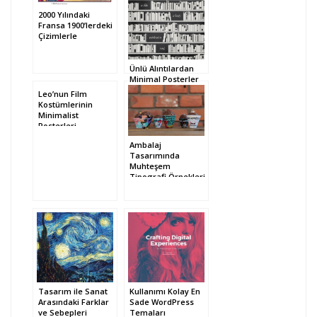
2000 Yılındaki
Fransa 1900’lerdeki
Çizimlerle
Ünlü Alıntılardan
Minimal Posterler
Leo’nun Film
Kostümlerinin
Minimalist
Posterleri
Ambalaj
Tasarımında
Muhteşem
Tipografi Örnekleri
Tasarım ile Sanat
Kullanımı Kolay En
Arasındaki Farklar
Sade WordPress
ve Sebepleri
Temaları