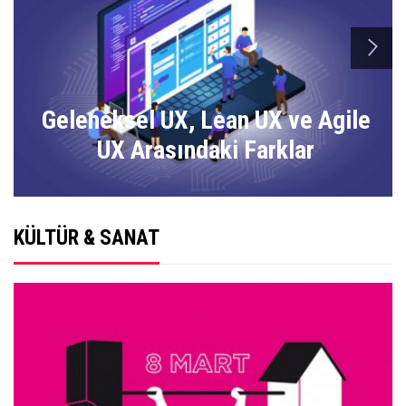
n
Geleneksel UX, Lean UX ve Agile
UX Arasındaki Farklar
KÜLTÜR & SANAT