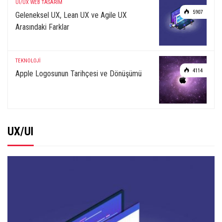
UI/UX
WEB TASARIM
5907
Geleneksel UX, Lean UX ve Agile UX
Arasındaki Farklar
TEKNOLOJİ
4114
Apple Logosunun Tarihçesi ve Dönüşümü
UX/UI