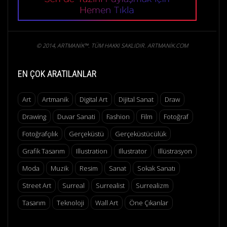
© 2014, ARTMANIK™. TÜM HAKKI SAKLIDIR. ARTMANIK.COM
EN ÇOK ARATILANLAR
Art
Artmanik
Digital Art
Dijital Sanat
Draw
Drawing
Duvar Sanati
Fashion
Film
Fotoğraf
Fotoğrafçılık
Gerçeküstü
Gerçeküstücülük
Grafik Tasarım
Illustration
Illustrator
Illüstrasyon
Moda
Muzik
Resim
Sanat
Sokak Sanatı
Street Art
Surreal
Surrealist
Surrealizm
Tasarım
Teknoloji
Wall Art
Öne Çıkanlar