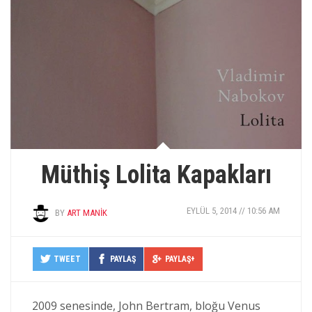
Müthiş Lolita Kapakları
EYLÜL 5, 2014 // 10:56 AM
BY
ART MANIK
TWEET
PAYLAŞ
PAYLAŞ+
2009 senesinde, John Bertram, bloğu Venus